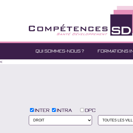
QUI SOMMES-NOUS ?
FORMATIONS I
<
Inter
Intra
DPC