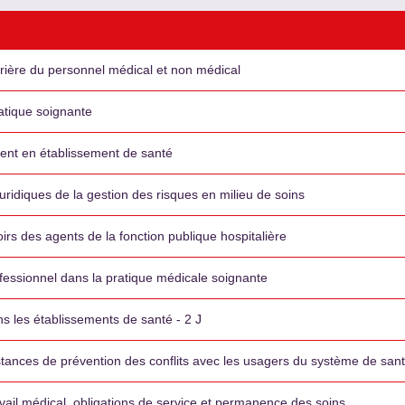
rrière du personnel médical et non médical
atique soignante
ient en établissement de santé
uridiques de la gestion des risques en milieu de soins
irs des agents de la fonction publique hospitalière
fessionnel dans la pratique médicale soignante
les établissements de santé - 2 J
stances de prévention des conflits avec les usagers du système de san
ail médical, obligations de service et permanence des soins