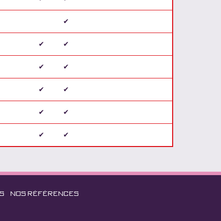
✔
✔
✔
✔
✔
✔
✔
✔
✔
✔
✔
S
NOS RÉFÉRENCES