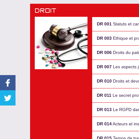
Droit
DR 001
Statuts et ca
DR 003
Ethique et pr
DR 006
Droits du pat
DR 007
Les aspects j
DR 010
Droits et devo
DR 011
Le secret pro
DR 013
Le RGPD dans 
DR 014
Acteurs et in
DR 015
Temps de trav