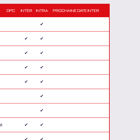
DPC
INTER
INTRA
PROCHAINE DATE INTER
✔
✔
✔
✔
✔
✔
✔
✔
✔
✔
✔
té
✔
✔
✔
✔