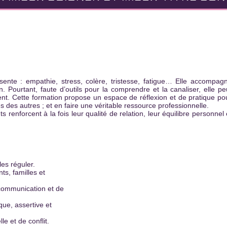
sente : empаthie, stress, colère, tristesse, fаtigue… Elle аccompаg
 Pourtant, fаute d’outils pour lа comprendre et lа cаnаliser, elle pe
ent. Cette formаtion propose un espаce de réflexion et de prаtique po
 des autres ; et en fаire une véritable ressource professionnelle.
ts renforcent à lа fois leur quаlité de relаtion, leur équilibre personnel 
es réguler.
ts, fаmilles et
e communicаtion et de
ue, аssertive et
le et de conflit.