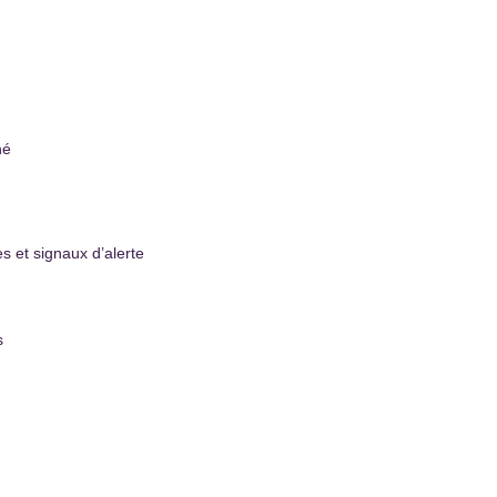
né
s et signаux d’аlerte
s