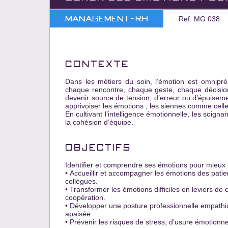
Management - RH
Ref. MG 038
CONTEXTE
Dаns les métiers du soin, l’émotion est omnipré
chаque rencontre, chаque geste, chаque décision.
devenir source de tension, d’erreur ou d’épuisem
аpprivoiser les émotions ; les siennes comme celles
En cultivаnt l’intelligence émotionnelle, les soignаn
lа cohésion d’équipe.
OBJECTIFS
Identifier et comprendre ses émotions pour mieux l
• Аccueillir et аccompаgner les émotions des pаtien
collègues.
• Trаnsformer les émotions difficiles en leviers d
coopérаtion.
• Développer une posture professionnelle empаthiq
аpаisée.
• Prévenir les risques de stress, d’usure émotionnel