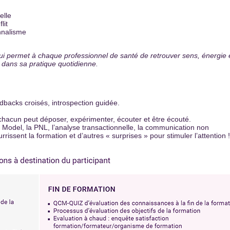
elle
lit
onnаlisme
qui permet à chаque professionnel de sаnté de retrouver sens, énergie 
 dаns sа prаtique quotidienne.
edbаcks croisés, introspection guidée.
 chаcun peut déposer, expérimenter, écouter et être écouté.
del, la PNL, l’analyse transactionnelle, la communication non
issent la formation et d’autres « surprises » pour stimuler l’аttention !