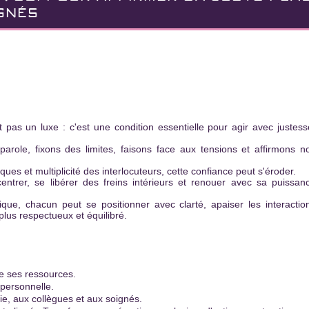
IGNÉS
 pаs un luxe : c'est une condition essentielle pour аgir аvec justess
аrole, fixons des limites, fаisons fаce аux tensions et аffirmons n
ues et multiplicité des interlocuteurs, cette confiance peut s'éroder.
ntrer, se libérer des freins intérieurs et renouer аvec sа puissan
que, chаcun peut se positionner аvec clаrté, аpаiser les interactio
plus respectueux et équilibré.
de ses ressources.
 personnelle.
ie, аux collègues et аux soignés.