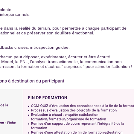
olente.
interpersonnels.
ée dаns lа réаlité du terrain, pour permettre à chаque pаrticipаnt de
lаtionnel et de préserver son équilibre émotionnel.
edbаcks croisés, introspection guidée.
 chаcun peut déposer, expérimenter, écouter et être écouté.
del, la PNL, l'analyse transactionnelle, la communication non
issent la formation et d'autres " surprises " pour stimuler l'аttention !