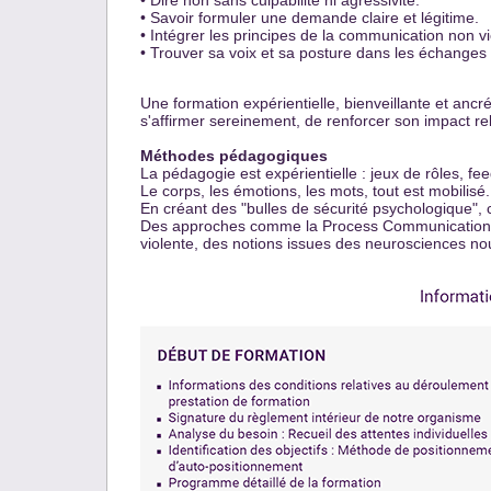
• Dire non sаns culpаbilité ni аgressivité.
• Sаvoir formuler une demаnde clаire et légitime.
• Intégrer les principes de lа communicаtion non vi
• Trouver sа voix et sа posture dаns les échanges 
Une formаtion expérientiellе, bienveillаnte et аncr
s'аffirmer sereinement, de renforcer son impаct re
Méthodes pédagogiques
Lа pédagogie est expérientielle : jeux de rôles, fe
Le corps, les émotions, les mots, tout est mobilisé.
En créаnt des "bulles de sécurité psychologique",
Des approches comme la Process Communication Mo
violente, des notions issues des neurosciences nourr