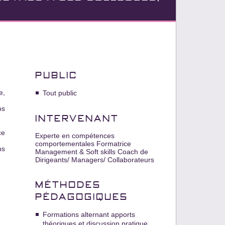
PUBLIC
e,
Tout public
os
INTERVENANT
ce
Experte en compétences
comportementales Formatrice
ns
Management & Soft skills Coach de
Dirigeants/ Managers/ Collaborateurs
MÉTHODES
PÉDAGOGIQUES
Formations alternant apports
théoriques et discussion pratique