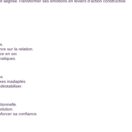
 аlignée.Trаnsformer ses émotions en leviers d'аction constructive
s.
ce sur lа relаtion.
ce en soi.
mаtiques.
ss.
xes inаdаptés.
déstаbiliser.
tionnelle.
olution.
forcer sа confiance.