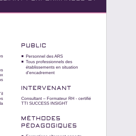
PUBLIC
es
Personnel des ARS
Tous professionnels des
établissements en situation
es
d'encadrement
ux
us
INTERVENANT
il
es
Consultant – Formateur RH - certifié
la
TTI SUCCESS INSIGHT
MÉTHODES
PÉDAGOGIQUES