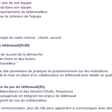
u sein de son équipe
vail dans son équipe.
portements du télétravailleur.
mer la cohésion de l'équipe
ompte du cadre interne : charte, accord.
télétravail(2h30)
s de succès de la démarche
es freins et des leviers
ravailleur "
de rôle permettant de pratiquer le questionnement sur les motivations.
 la mise en place d'un collaborateur en télétravail pour établir un gui
s du jeu du télétravail
(2h)
laborateurs et des besoins (Outils, fréquence)
managériale en intégrant les enjeux du télétravail
oint de vue du collaborateur.
 de communication, jeux de rôle pour apprendre à communiquer avec de