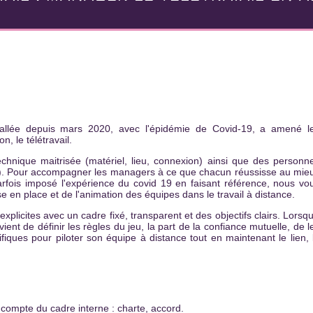
stallée depuis mars 2020, avec l'épidémie de Covid-19, a amené l
n, le télétravail.
echnique maitrisée (matériel, lieu, connexion) ainsi que des personn
). Pour accompagner les managers à ce que chacun réussisse au mie
arfois imposé l'expérience du covid 19 en faisant référence, nous vo
se en place et de l'animation des équipes dans le travail à distance.
licites avec un cadre fixé, transparent et des objectifs clairs. Lorsqu'
ient de définir les règles du jeu, la part de la confiance mutuelle, de l
fiques pour piloter son équipe à distance tout en maintenant le lien, 
r compte du cadre interne : charte, accord.