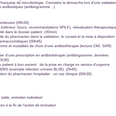
 française de microbiologie. Connaitre la démarche lors d'une validatio
 antibiotiques (antibiogramme…)
ectieuses (00h30)
e (inférieur 7jours, recommandations SPILF), réévaluation thérapeutiqu
lité dans le dossier patient. (30min)
ôle du pharmacien dans la validation, le conseil et la mise à disposition
 pharmacocinétique) (00h45)
me et modalités de choix d'une antibiothérapie (lecture CMI, S/I/R)
lier d'une prescription en antibiothérapie (antibiogramme, données
00h30)
du patient à bon escient : de la prise en charge en service d'urgence
 EMS (exemple infection urinaire BLSE). (0h45)
tion du pharmacien hospitalier : un cas clinique (00h30)
 table, entretien individuel
 à la fin de l'action de formation.