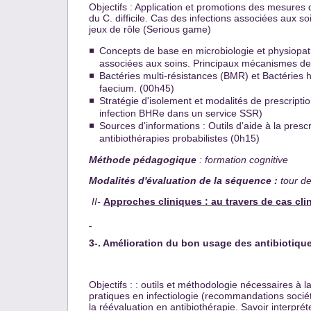
Objectifs : Application et promotions des mesures d
du C. difficile. Cas des infections associées aux 
jeux de rôle (Serious game)
Concepts de base en microbiologie et physiopath
associées aux soins. Principaux mécanismes de 
Bactéries multi-résistances (BMR) et Bactéries 
faecium. (00h45)
Stratégie d'isolement et modalités de prescripti
infection BHRe dans un service SSR)
Sources d'informations : Outils d'aide à la presc
antibiothérapies probabilistes (0h15)
Méthode pédagogique
: formation cognitive
Modalités d'évaluation de la séquence :
tour de
II-
Approches cliniques : au travers de cas cli
3-. Amélioration du bon usage des antibiotiqu
Objectifs : : outils et méthodologie nécessaires à
pratiques en infectiologie (recommandations sociét
la réévaluation en antibiothérapie. Savoir interp