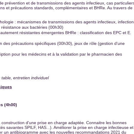
e prévention et de transmissions des agents infectieux, cas particulier
soins et précautions standards, complémentaires et BHRe. Au travers de
ologie : mécanismes de transmissions des agents infectieux, infection
résistance aux bactéries (00h30)
hautement résistantes émergentes BHRe : classification des EPC et E.
on des précautions spécifiques (00h30), jeux de rôle (gestion d'une
ription pour les médecins et à la validation par le pharmacien des
 table, entretien individuel
niques
es
(4h00)
 la construction d'une prise en charge adaptée. Connaitre les bonnes
és savantes SPILF, HAS...). Améliorer la prise en charge infectieuse et
réter un antibiogramme avec les nouvelles recommandations 2021 du