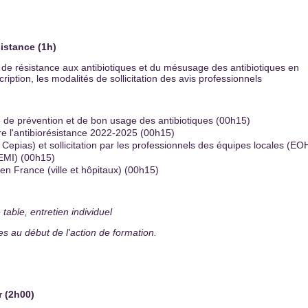
sistance (1h)
ue de résistance aux antibiotiques et du mésusage des antibiotiques en
iption, les modalités de sollicitation des avis professionnels
de prévention et de bon usage des antibiotiques (00h15)
re l'antibiorésistance 2022-2025 (00h15)
epias) et sollicitation par les professionnels des équipes locales (EO
 EMI) (00h15)
n France (ville et hôpitaux) (00h15)
 table, entretien individuel
 au début de l'action de formation.
r (2h00)