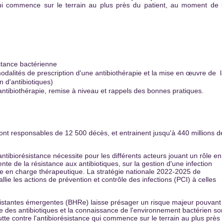
 qui commence sur le terrain au plus près du patient, au moment de 
stance bactérienne
odalités de prescription d'une antibiothérapie et la mise en œuvre de 
n d'antibiotiques)
antibiothérapie, remise à niveau et rappels des bonnes pratiques.
ont responsables de 12 500 décès, et entrainent jusqu'à 440 millions d
antibiorésistance nécessite pour les différents acteurs jouant un rôle en
nte de la résistance aux antibiotiques, sur la gestion d'une infection
ise en charge thérapeutique. La stratégie nationale 2022-2025 de
allie les actions de prévention et contrôle des infections (PCI) à celles
ésistantes émergentes (BHRe) laisse présager un risque majeur pouvant
e des antibiotiques et la connaissance de l'environnement bactérien so
tte contre l'antibiorésistance qui commence sur le terrain au plus près