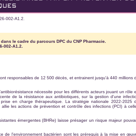
IQUES
26-002-A1.2.
 dans le cadre du parcours DPC du CNP Pharmacie.
6-002-A1.2.
sont responsables de 12 500 décès, et entrainent jusqu'à 440 millions 
antibiorésistance nécessite pour les différents acteurs jouant un rôle 
cente de la résistance aux antibiotiques, sur la gestion d'une infecti
 prise en charge thérapeutique. La stratégie nationale 2022-2025 
 allie les actions de prévention et contrôle des infections (PCI) à cell
résistantes émergentes (BHRe) laisse présager un risque majeur pouva
ce de l'environnement bactérien sont les prérequis à la mise en œuv