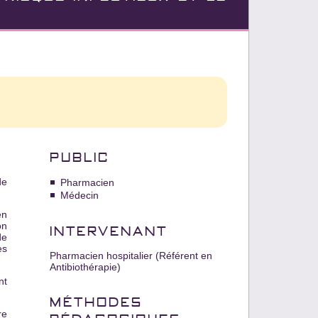
PUBLIC
de
Pharmacien
Médecin
en
on
INTERVENANT
de
es
Pharmacien hospitalier (Référent en
Antibiothérapie)
nt
MÉTHODES
re